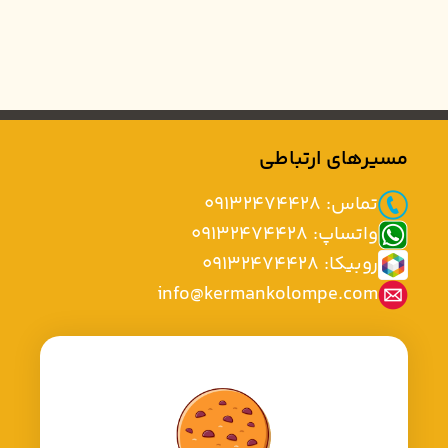
مسیرهای ارتباطی
تماس: 09132474428
واتساپ: 09132474428
روبیکا: 09132474428
info@kermankolompe.com