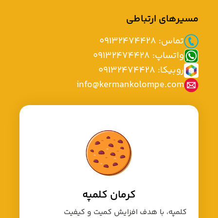
مسیرهای ارتباطی
تماس: 09132474428
واتساپ: 09132474428
روبیکا: 09132474428
info@kermankolompe.com
کرمان کلمپه
کلمپه، با هدف افزایش کمیت و کیفیت