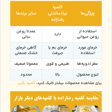
کلمپه
ویژگی‌ها
بیادماندنی
سایر برندها
رضازاده
استفاده از
عمدتا روغن
دارد
روغن حیوانی
نباتی
خرمای مورد
خرمای بم یا
گاهی خرمای
استفاده
جیرفت
خشک صنعتی
عطر ادویه‌ها
طبیعی و قوی
معمولا ضعیف
تنوع محصول
بالا
محدود
برای مشاهده محصولات بیشتر کلیک کنید:
کلمپه نگین