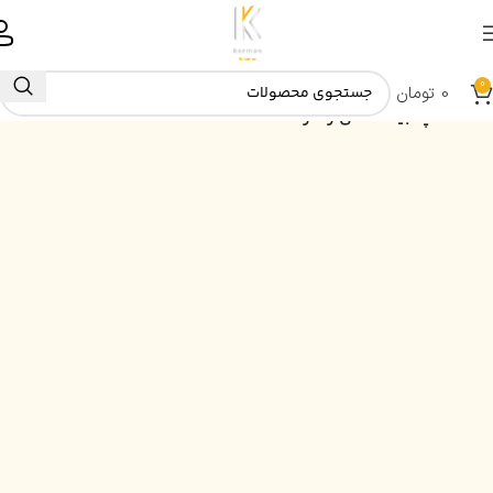
0
0
تومان
خانه
کلمپه بیادماندنی رضازاده