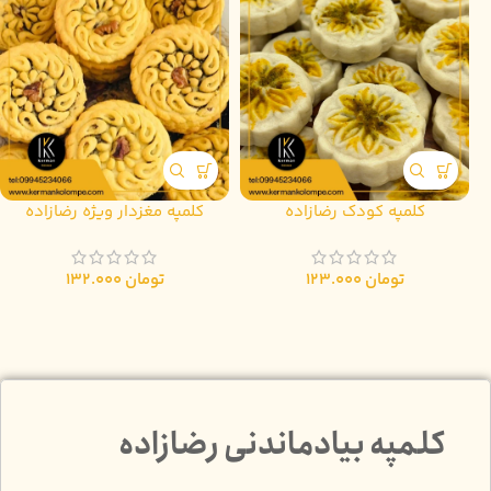
کلمپه کودک رضازاده
کلمپه مغزدار ویژه رضازاده
تومان
123.000
تومان
132.000
کلمپه بیادماندنی رضازاده