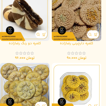
کلمپه دارچینی رضازاده
کلمپه دو رنگ رضازاده
تومان
90.000
تومان
96.000