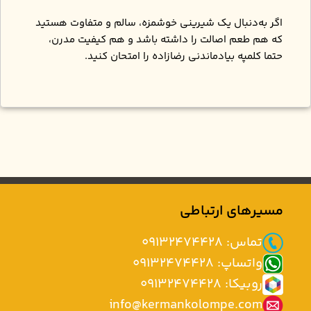
اگر به‌دنبال یک شیرینی خوشمزه، سالم و متفاوت هستید
که هم طعم اصالت را داشته باشد و هم کیفیت مدرن،
حتما کلمپه بیادماندنی رضازاده را امتحان کنید.
مسیرهای ارتباطی
تماس: 09132474428
واتساپ: 09132474428
روبیکا: 09132474428
info@kermankolompe.com