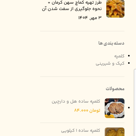
طرز تهیه کماچ سهن کرمان +
نحوه جلوگیری از سفت شدن آن
3 مهر, 1404
دسته بندی ها
کلمپه
کیک و شیرینی
محصولات
کلمپه ساده هل و دارچین
تومان
84.000
کلمپه ساده 1 کیلویی