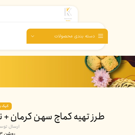
دسته بندی محصولات
کیک و
طرز تهیه کماچ سهن کرمان + 
ارسال توس
روشن 3 مهر, 1404