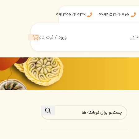
09130624039
09945234066
داول
ورود / ثبت نام