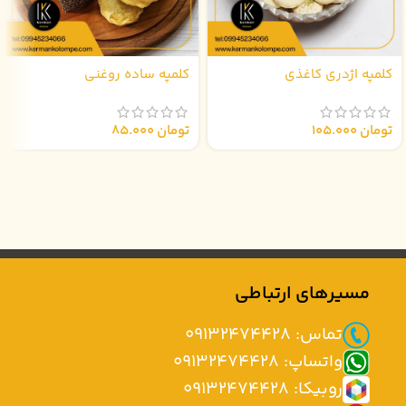
کلمپه اژدری کاغذی
کلمپه ساده روغنی
تومان
105.000
تومان
85.000
مسیرهای ارتباطی
تماس: 09132474428
واتساپ: 09132474428
روبیکا: 09132474428