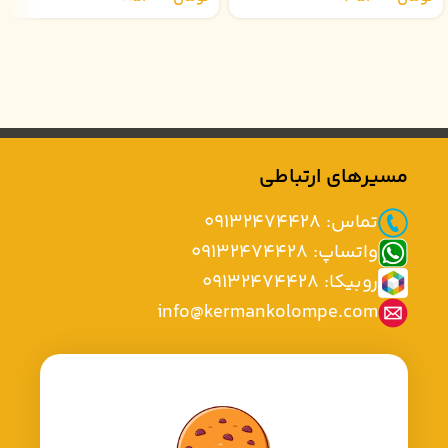
مسیرهای ارتباطی
تماس: 09132474428
واتساپ: 09132474428
روبیکا: 09132474428
info@kermankolompe.com