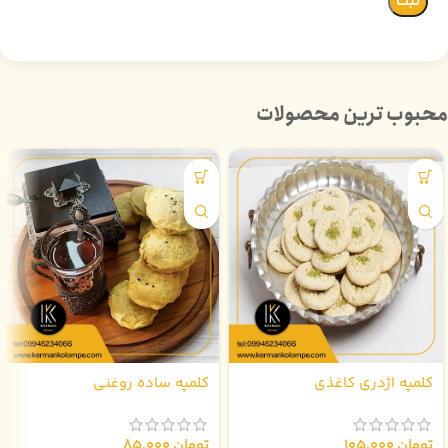
محبوب ترین محصولات
کلمپه اژدری کاغذی
کلمپه ساده روغنی
تومان
105.000
تومان
85.000