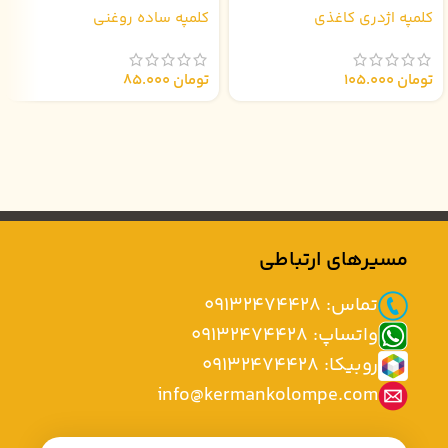
کلمپه اژدری کاغذی
کلمپه ساده روغنی
تومان
105.000
تومان
85.000
مسیرهای ارتباطی
تماس: 09132474428
واتساپ: 09132474428
روبیکا: 09132474428
info@kermankolompe.com