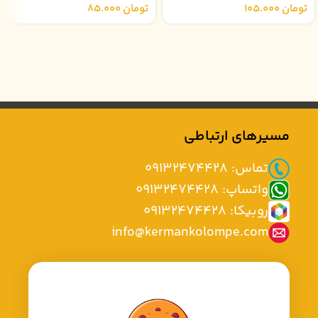
تومان
105.000
تومان
85.000
مسیرهای ارتباطی
تماس: 09132474428
واتساپ: 09132474428
روبیکا: 09132474428
info@kermankolompe.com