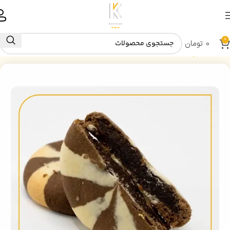
0
0
تومان
خانه
کلمپه بیادماندنی رضازاده