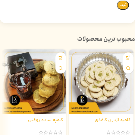
محبوب ترین محصولات
کلمپه اژدری کاغذی
کلمپه ساده روغنی