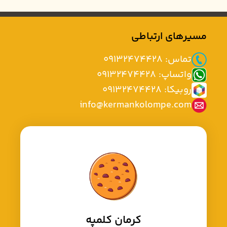
مسیرهای ارتباطی
تماس: 09132474428
واتساپ: 09132474428
روبیکا: 09132474428
info@kermankolompe.com
کرمان کلمپه