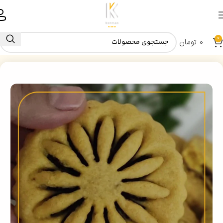
0
0
تومان
خانه
کلمپه سکویا