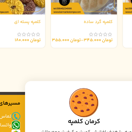
کلمپه گرد ساده
کلمپه پسته ای
تومان
345.000
–
تومان
355.000
تومان
180.000
مسیرهای 
تماس: 32474428
کرمان کلمپه
واتساپ: 4428