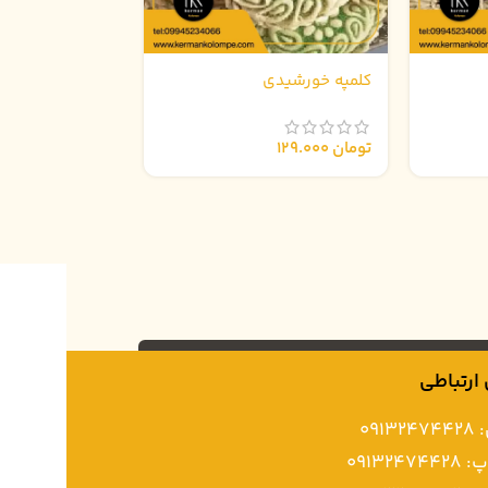
کلمپه خورشیدی
تومان
129.000
ارتباطی
091
0913247