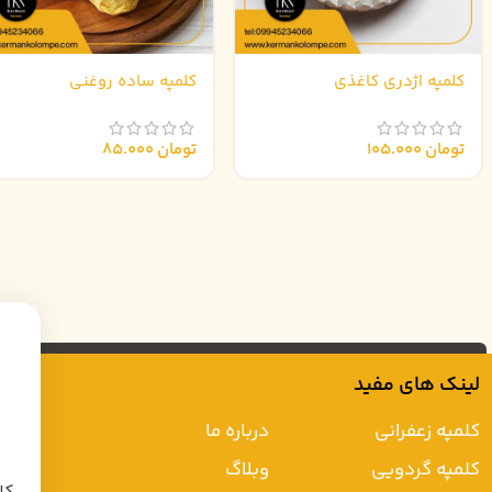
کلمپه اژدری کاغذی
کلمپه ساده روغنی
تومان
105.000
تومان
85.000
لینک های مفید
کلمپه زعفرانی
درباره ما
کلمپه گردویی
وبلاگ