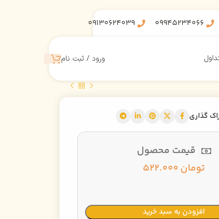
09130624039
09945234066
داول
ورود / ثبت نام
اک گذاری
قیمت محصول
تومان
522.000
افزودن به سبد خرید