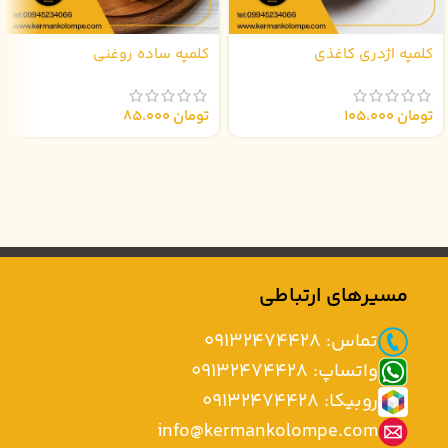
کلمپه اژدری کاغذی
کلمپه ساده روغنی
تومان
105.000
تومان
85.000
مسیرهای ارتباطی
تماس: 09132474428
واتساپ: 09132474428
روبیکا: 09132474428
info@kermankolompe.com